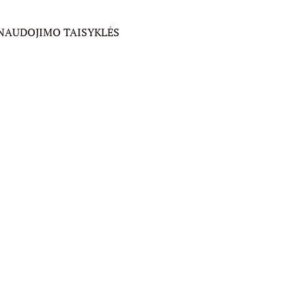
product
page
R NAUDOJIMO TAISYKLĖS