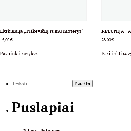
Ekskursija „Tiškevičių rūmų moterys“
PETUNIJA | A
15,00
€
28,00
€
This
Pasirinkti savybes
Pasirinkti sav
product
has
multiple
variants.
Ieškoti:
The
options
may
Puslapiai
be
chosen
on
the
Bilietų tikrinimas